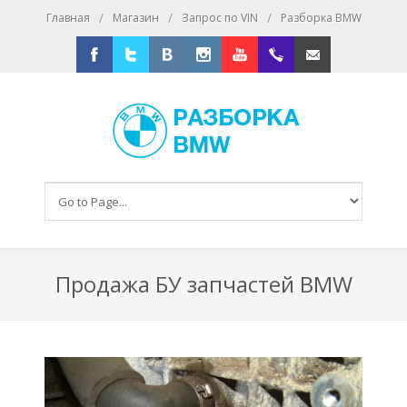
/
/
/
Главная
Магазин
Запрос по VIN
Разборка BMW
Facebook
Twitter
Vkontakte
Instagram
Youtube
+79167016393
E-mail
Продажа БУ запчастей BMW