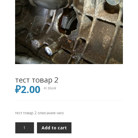
тест товар 2
₽
2.00
In Stock
тест товар 2 описание низ
тест
Add to cart
товар
2