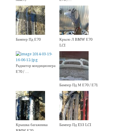
Бампер Пд Е70
Крыло Л BMW Е70
LCI
Радиатор кондиционера
Е70 / …
Бампер Пд М Е70 / Е71
Крышка багажника
Бампер Пд E53 LCI
BMW Е70