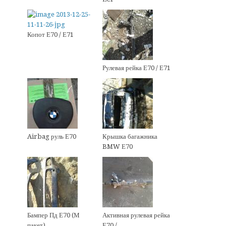
Копот Е70 / Е71
Рулевая рейка Е70 / Е71
Airbag руль Е70
Крышка багажника
BMW Е70
Бампер Пд Е70 (М
Активная рулевая рейка
пакет)
Е70 /…