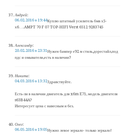
Андрей
:
06.02.2016 в 19:44
Куплю штатный усилитель бмв х5-
х6….AMPT 70 F 07 TOP-HIFI Verst 6512 9283745
Александр
:
20.02.2016 в 23:31
Нужен бампер е92 м стиль,дорестайл,под
пдс и омыватели,есть в наличии?
Никита
:
04.03.2016 в 13:32
Здравствуйте.
Есть-ли в наличии двигатель для x6m E71, модель двигателя
s63B44A?
Интересует цена с навесным и без.
Олег
:
06.05.2016 в 19:05
Нужно левое зеркало- только зеркало!