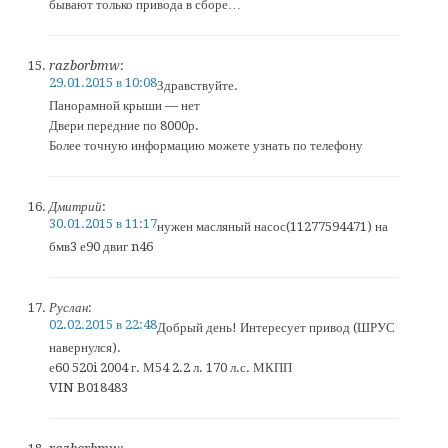
бывают только привода в сборе…
razborbmw
:
29.01.2015 в 10:08
Здравствуйте.
Панорамной крыши — нет
Двери передние по 8000р.
Более точную информацию можете узнать по телефону
Дмитрий
:
30.01.2015 в 11:17
нужен масляный насос(11277594471) на
бмв3 е90 двиг n46
Руслан
:
02.02.2015 в 22:48
Добрый день! Интересует привод (ШРУС
навернулся).
е60 520i 2004 г. М54 2.2 л. 170 л.с. МКПП
VIN B018483