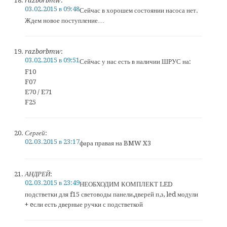
razborbmw
:
03.02.2015 в 09:48
Сейчас в хорошем состоянии насоса нет.
Ждем новое поступление…
razborbmw
:
03.02.2015 в 09:51
Сейчас у нас есть в наличии ШРУС на:
F10
F07
E70 / E71
F25
Сергей
:
02.03.2015 в 23:17
фара правая на BMW X3
АНДРЕЙ
:
02.03.2015 в 23:49
НЕОБХОДИМ КОМПЛЕКТ LED
подстветки для f15 световоды панели,дверей п,з, led модули
+ eсли есть дверные ручки с подстветкой