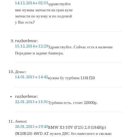
14.12.2014 в 02:53
здравствуйте
мне нужны запчасти на гран купе
запчасти по кузову и по ходовой
у Вас есть?
razborbmw
:
15.12.2014 в 12:29
Здравствуйте. Сейчас есть в наличии
Передние и задние бампера.
Денис
:
14.01.2015 в 14:42
нужна бу турбина 116i f20
razborbmw
:
22.01.2015 в 13:31
Турбина есть. стоит 20000р.
Антон
:
26.01.2015 в 19:43
BMW X3 SUV (F25) 2.0 (184Hp)
(N20B20) 4WD AT нужен ДВС без навесного и сколько