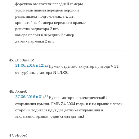
форсунка омывателя передней камеры
усилитель панели передней верхний
ремкомплект подголовников 2 шт.
кронштейны бампера переднего правые
решетка радиатора 2 шт.
камера правая в передний бампер
датчик парковки 2 шт.
Владимир
:
21.06.2016 в 12:23
Нужен отдельно актуатор привода VGT
от турбины с мотора N47D20.
Ахмед
:
27.06.2016 в 01:53
Нужен моторчик электрический !
открывания крыши. БМВ Z4 2004 года. и и на крыше с левой
стороны водителя идут два датчика открывания и
закрывания крыши. один сгнил датчик!
Игорь
: