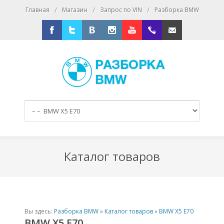
/
/
/
Главная
Магазин
Запрос по VIN
Разборка BMW
Facebook
Twitter
Vkontakte
Instagram
Youtube
+79167016393
E-mail
Каталог товаров
Вы здесь:
Разборка BMW
»
Каталог товаров
»
BMW X5 E70
BMW X5 E70