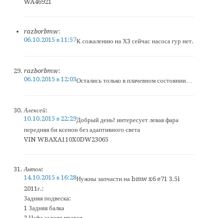
WA46921
razborbmw
:
06.10.2015 в 11:57
К сожалению на Х3 сейчас насоса гур нет.
razborbmw
:
06.10.2015 в 12:03
Остались только в плачевном состоянии…
Алексей
:
10.10.2015 в 22:29
Добрый день! интересует левая фара
передняя би ксенон без адаптивного света
VIN WBAXA110X0DW23065
Антон
:
14.10.2015 в 16:28
Нужны запчасти на bmw x6 e71 3.5i
2011г.:
Задняя подвеска:
1 Задняя балка
2 Цафа задняя правая