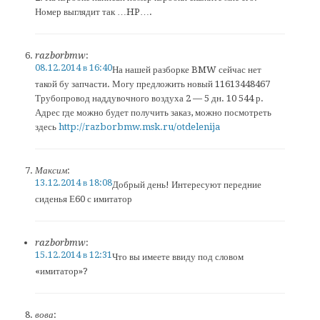
Номер выглядит так …HP….
razborbmw
:
08.12.2014 в 16:40
На нашей разборке BMW сейчас нет
такой бу запчасти. Могу предложить новый 11613448467
Трубопровод наддувочного воздуха 2 — 5 дн. 10 544 р.
Адрес где можно будет получить заказ, можно посмотреть
здесь
http://razborbmw.msk.ru/otdelenija
Максим
:
13.12.2014 в 18:08
Добрый день! Интересуют передние
сиденья Е60 с имитатор
razborbmw
:
15.12.2014 в 12:31
Что вы имеете ввиду под словом
«имитатор»?
вова
: