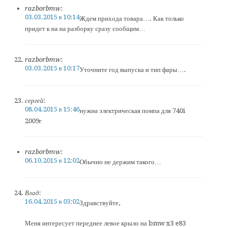
razborbmw
:
03.03.2015 в 10:14
Ждем прихода товара…. Как только
придет к на на разборку сразу сообщим…
razborbmw
:
03.03.2015 в 10:17
Уточните год выпуска и тип фары….
сергей
:
08.04.2015 в 15:46
нужна электрическая помпа для 740i
2009г
razborbmw
:
06.10.2015 в 12:02
Обычно не держим такого…
Влад
:
16.04.2015 в 03:02
Здравствуйте,
Меня интересует переднее левое крыло на bmw x3 e83