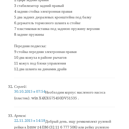
3 стабилизатор задний правый
4 задняя стойка электронная правая
5 два задних дюралевых кронштейна под балку
6 держатель тормозного шланга к стойке
7 пластиковая вставка под заднюю пружину верхняя
8 задние пружины
Передняя подвеска:
9 стойка передняя электронная правая
10 два кожуха в районе рычагов
11 кожух под блоки управления
12 два шланга на динамик драйв
Сергей
:
30.10.2015 в 07:54
Необходим корпус масленого насоса
(пластик). win X4XXG75450DV51535 .
Артем
:
22.11.2015 в 14:18
Добрый день. ищу ремкомплект рулевой
рейки к bmw z4 E86 (32 11 6 777 506) или рейку рулевую