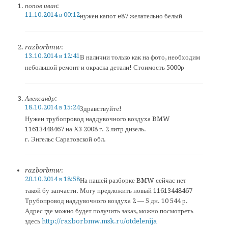
попов иван
:
11.10.2014 в 00:12
нужен капот e87 желательно белый
razborbmw
:
13.10.2014 в 12:41
В наличии только как на фото, необходим
небольшой ремонт и окраска детали! Стоимость 5000р
Александр
:
18.10.2014 в 15:24
Здравствуйте!
Нужен трубопровод наддувочного воздуха BMW
11613448467 на Х3 2008 г. 2 литр дизель.
г. Энгельс Саратовской обл.
razborbmw
:
20.10.2014 в 18:58
На нашей разборке BMW сейчас нет
такой бу запчасти. Могу предложить новый 11613448467
Трубопровод наддувочного воздуха 2 — 5 дн. 10 544 р.
Адрес где можно будет получить заказ, можно посмотреть
здесь
http://razborbmw.msk.ru/otdelenija