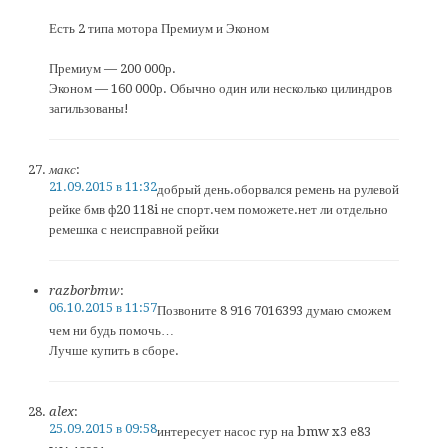
Есть 2 типа мотора Премиум и Эконом
Премиум — 200 000р.
Эконом — 160 000р. Обычно один или несколько цилиндров
загильзованы!
макс
:
21.09.2015 в 11:32
добрый день.оборвался ремень на рулевой
рейке бмв ф20 118i не спорт.чем поможете.нет ли отдельно
ремешка с неисправной рейки
razborbmw
:
06.10.2015 в 11:57
Позвоните 8 916 7016393 думаю сможем
чем ни будь помочь…
Лучше купить в сборе.
alex
:
25.09.2015 в 09:58
интересует насос гур на bmw x3 e83