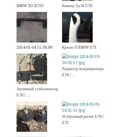
BMW X5 (E70)
Бампер Зд М Е70
2014-01-04 11.58.06
Крыло П BMW Е71
Радиатор кондиционера
Е70 / …
Активный стабилизатор
Е70 / …
Н образный рычаг Е70 /
Е71