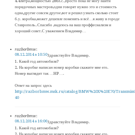
4.4литра,мощностью 286л.с.,просто пока не могу найти
порядочных мастеров,одни говорят нужно это и стоимость
одна,другие совсем другое,вот и решил узнать сколько стоит
б.у. коробка,может дешевле поменять и всё…я живу в городе
Ставрополь..Спасибо ,надеюсь на ваш проффесиализм и
хороший совет.С уважением Владимир…
razborbmw
:
08.12.2014 в 10:50
Здравствуйте Владимир.
1. Какой год автомобиля?
2. На коробке написан номер коробки скажите мне его.
Номер выглядит так …HP….
Ответ на запрос здесь
http://razborbmw.msk.ru/catalog/BMW%20X%20E70/Transmiss
40
razborbmw
:
08.12.2014 в 16:06
Здравствуйте Владимир.
1. Какой год автомобиля?
2. На коробке написан номер коробки скажите мне его.