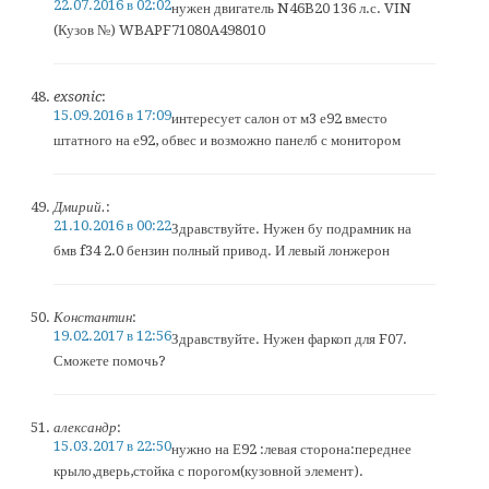
22.07.2016 в 02:02
нужен двигатель N46B20 136 л.с. VIN
(Кузов №) WBAPF71080A498010
exsonic
:
15.09.2016 в 17:09
интересует салон от м3 е92 вместо
штатного на е92, обвес и возможно панелб с монитором
Дмирий.
:
21.10.2016 в 00:22
Здравствуйте. Нужен бу подрамник на
бмв f34 2.0 бензин полный привод. И левый лонжерон
Константин
:
19.02.2017 в 12:56
Здравствуйте. Нужен фаркоп для F07.
Сможете помочь?
александр
:
15.03.2017 в 22:50
нужно на Е92 :левая сторона:переднее
крыло,дверь,стойка с порогом(кузовной элемент).