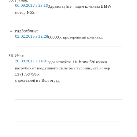
Руслан
:
06.09.2017 в 23:19
Здравствуйте . ищем коленвал BMW
мотор N55.
razborbmw
:
02.02.2018 в 12:28
60000р. проверенный коленвал.
Илья
:
20.09.2017 в 14:01
здравствуйте. На bmw f20 нужен
патрубок от воздушного фильтра к турбине, кат.номер
13717597586.
с доставкой в г.Волгоград