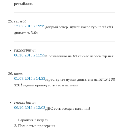
рестайлинг.
сергей
:
12.05.2015 в 19:39
добрый вечер. нужен насос гур на х3 е83
двигатель 3.0si
razborbmw
:
06.10.2015 в 11:55
К сожалению на Х3 сейчас насоса гур нет.
иван
:
01.07.2015 в 14:53
здраствуите нужен двигатель на bmw f 30
320 i задний привод есть что в наличий
razborbmw
:
06.10.2015 в 12:02
ДВС есть всегда в наличии!
1. Гарантия 2 недели
2. Полностью проверены