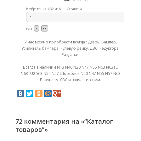
Изображения 1-32 из 61
Страница
из
2
»
»»
У нас можно приобрести всегда : Дверь, Бампер,
Усилитель бампера, Рулевую рейку, ДВС, Редуктора,
Раздатки.
Всегда в наличии N13 N46 N20 N47 N55 N63 N63TU
N63TU2 S63 N54 N57 Шортблок N20 N47 N55 N57 N63
Выкупаем ДВС и запчасти к ним.
72 комментария на «“Каталог
товаров”»