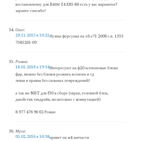
востановленну для Bmw Z4 E85-86 есть у вас варианты?
заранее спасибо!
Олег
:
29.11.2015 в 10:21
Нужна форсунка на х6 е71 2008 г.в. 1353
7585261-09
Роман
:
18.01.2016 в 19:34
Интересуют на ф20 ксеноновые блоки
фар, можно без блоков розжига ксенона и тд
левая и правая без сильных повреждений!
а так же NBT для f30 в сборе (экран, головной блок,
джойстик тачдрайв, желательно с коммутацией)
8 977 476 96 62 Роман
Муса
:
05.02.2016 в 16:38
привет на м4 запчасти