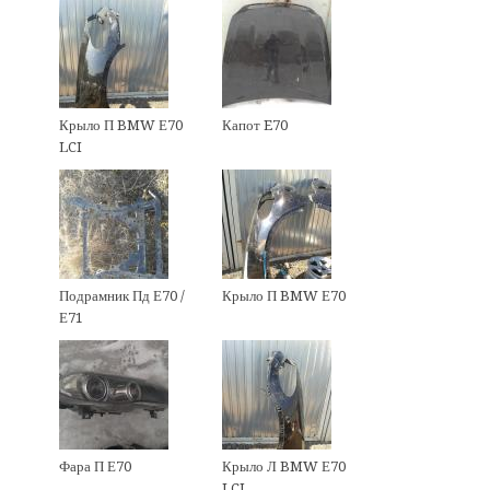
Крыло П BMW Е70
Капот E70
LCI
Подрамник Пд Е70 /
Крыло П BMW Е70
Е71
Фара П Е70
Крыло Л BMW Е70
LCI