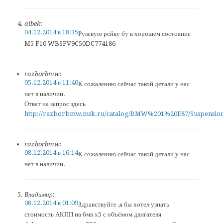
aibek
:
04.12.2014 в 18:35
Рулевую рейку бу в хорошем состояние
M5 F10 WBSFV9C50DC774186
razborbmw
:
05.12.2014 в 11:40
К сожалению сейчас такой детали у нас
нет в наличии.
Ответ на запрос здесь
http://razborbmw.msk.ru/catalog/BMW%201%20E87/Suspensio
razborbmw
:
08.12.2014 в 16:14
К сожалению сейчас такой детали у нас
нет в наличии.
Владимир
:
08.12.2014 в 01:09
Здравствуйте ,я бы хотел узнать
стоимость АКПП на бмв х5 с объёмом двигателя