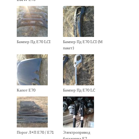
Бампер Пд Е70 LCI
Бампер Пд Е70 LCI (М
пакет)
Капот Е70
Бампер Пд Е70 LC
Порог Л+П Е70 / Е71
Электропривод
багажника Е7…