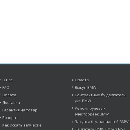
О нас
Оплата
FAQ
Выкуп BMW
Оплата
Контрактные бу двигатели
для BMW
Доставка
Ремонт рулевых
Гарантия на товар
электрореек BMW
Возврат
Закупка б. у. запчастей BMW
Как искать запчасти
Двигатель BMW БУ S63 N63