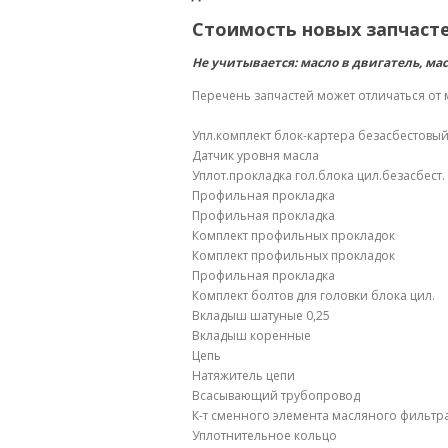
Стоимость новых запчасте
Не учитывается: масло в двигатель, мас
Перечень запчастей может отличаться от
Упл.комплект блок-картера безасбестовы
Датчик уровня масла
Уплот.прокладка гол.блока цил.безасбест.
Профильная прокладка
Профильная прокладка
Комплект профильных прокладок
Комплект профильных прокладок
Профильная прокладка
Комплект болтов для головки блока цил.
Вкладыш шатуные 0,25
Вкладыш коренные
Цепь
Натяжитель цепи
Всасывающий трубопровод
К-т сменного элемента масляного фильтр
Уплотнительное кольцо