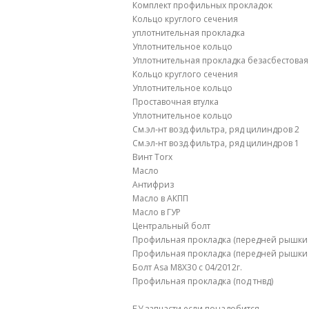
Комплект профильных прокладок
Кольцо круглого сечения
уплотнительная прокладка
Уплотнительное кольцо
Уплотнительная прокладка безасбестовая
Кольцо круглого сечения
Уплотнительное кольцо
Проставочная втулка
Уплотнительное кольцо
См.эл-нт возд.фильтра, ряд цилиндров 2
См.эл-нт возд.фильтра, ряд цилиндров 1
Винт Torx
Масло
Антифриз
Масло в АКПП
Масло в ГУР
Центральный болт
Профильная прокладка (передней рышки 
Профильная прокладка (передней рышки 
Болт Asa M8X30 c 04/2012г.
Профильная прокладка (под тнвд)
БУ запчасти если понадобится.