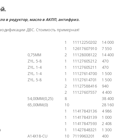
й.
ло в редуктор, масло в АКПП, антифриз.
 модификации ДВС. Стоимость примерная!
й
1
11112250202
14 000
1
12617607910
7 550
0,75MM
2
11128008122
14 400
ZYL. 5-8
1
11127605212
470
ZYL. 1-4
1
11127605211
470
ZYL. 1-4
1
11127614700
1 500
ZYL. 5-8
1
11127614701
1 500
2
11127588416
940
2
11127607557
4 400
54,00MM(0,25)
8
38 400
65,00MM(0)
10
28 160
1
11417843136
4 986
1
11417843139
1 000
1
11417847593
2 408
а
1
11427848321
1 300
A14X18-CU
10
7119963201
400