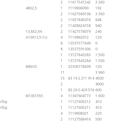
2
11617547242
3 360
48X2,5
1
7119906090
192
2
11627589106
3 360
2
11657845076
848
2
11428624158
940
13,8X2,64
2
11427578079
240
A10X13,5-CU
4
7119963072
120
8
13537577649
0
8
13537591006
0
1
13727843283
1 500
1
13727843284
1 500
M8X33
1
32306778609
120
11
3 960
15
83 19 2 211 914
4500
2
4000
1
83 29 0 429 576
600
M10X1X55
4
11367604773
1 600
гбц)
1
11127605212
410
гбц)
1
11127605211
410
4
7119908021
220
2
11127588416
500