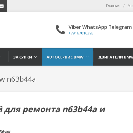
/
Главная
Ма
16393
mail
Viber WhatsApp Telegram
+79167016393
ЗАКУПКИ
АВТОСЕРВИС BMW
ДВИГАТЕЛИ BM
w n63b44a
й для ремонта n63b44a и
X6-ser