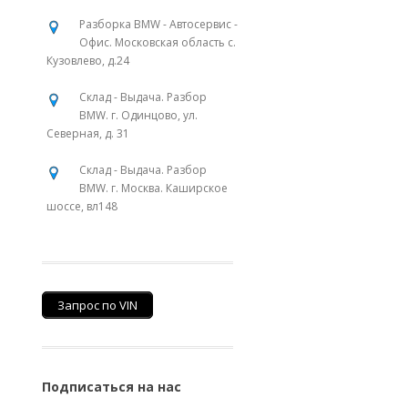
Разборка BMW - Автосервис -
Офис. Московская область с.
Кузовлево, д.24
Склад - Выдача. Разбор
BMW. г. Одинцово, ул.
Северная, д. 31
Склад - Выдача. Разбор
BMW. г. Москва. Каширское
шоссе, вл148
Запрос по VIN
Подписаться на нас