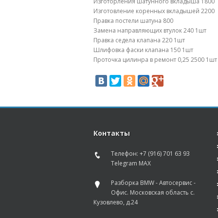
Изготорления шатунного вкладыша 1800
Изготовление коренных вкладышей 2200
Правка постели шатуна 800
Замена направляющих втулок 240 1шт
Правка седела клапана 220 1шт
Шлифовка фаски клапана 150 1шт
Проточка цилинра в ремонт 0,25 2500 1шт
Контакты
Телефон: +7 (916) 701 63 93
Telegram MAX
Разборка BMW - Автосервис -
Офис. Московская область с.
Кузовлево, д.24