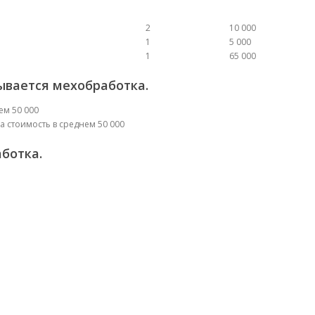
2
10 000
1
5 000
1
65 000
ывается мехобработка.
ем 50 000
а стоимость в среднем 50 000
ботка.