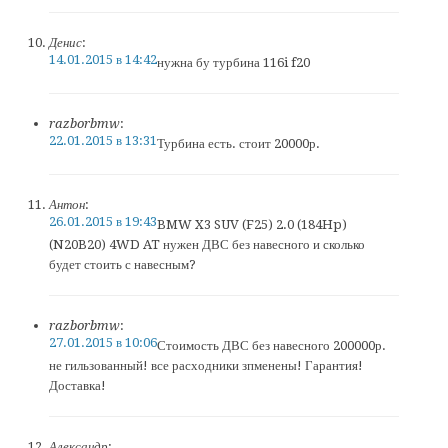
Денис
:
14.01.2015 в 14:42
нужна бу турбина 116i f20
razborbmw
:
22.01.2015 в 13:31
Турбина есть. стоит 20000р.
Антон
:
26.01.2015 в 19:43
BMW X3 SUV (F25) 2.0 (184Hp)
(N20B20) 4WD AT нужен ДВС без навесного и сколько
будет стоить с навесным?
razborbmw
:
27.01.2015 в 10:06
Стоимость ДВС без навесного 200000р.
не гильзованный! все расходники зпменены! Гарантия!
Доставка!
Александр
: