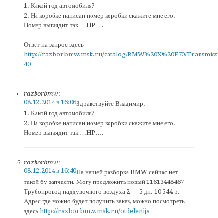
1. Какой год автомобиля?
2. На коробке написан номер коробки скажите мне его.
Номер выглядит так …HP….
Ответ на запрос здесь
http://razborbmw.msk.ru/catalog/BMW%20X%20E70/Transmiss
40
razborbmw
:
08.12.2014 в 16:06
Здравствуйте Владимир.
1. Какой год автомобиля?
2. На коробке написан номер коробки скажите мне его.
Номер выглядит так …HP….
razborbmw
:
08.12.2014 в 16:40
На нашей разборке BMW сейчас нет
такой бу запчасти. Могу предложить новый 11613448467
Трубопровод наддувочного воздуха 2 — 5 дн. 10 544 р.
Адрес где можно будет получить заказ, можно посмотреть
здесь
http://razborbmw.msk.ru/otdelenija