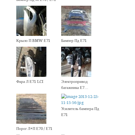
Крыло П BMW Е71
Бампер Пд Е71
Фара Л Е71 LCI
Электропривод
багажника Е7…
Усилитель бампера Пд
Е71
Порог Л+П Е70 / Е71