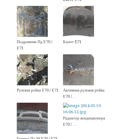
Подрамник Пд Е70 /
Капот E71
Е71
Рулевая рейка Е70 / Е71
Активная рулевая рейка
Е70 /…
Радиатор кондиционера
Е70 / …
Бампер Пд М Е70 / Е71