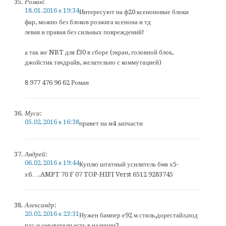
Роман
:
18.01.2016 в 19:34
Интересуют на ф20 ксеноновые блоки
фар, можно без блоков розжига ксенона и тд
левая и правая без сильных повреждений!
а так же NBT для f30 в сборе (экран, головной блок,
джойстик тачдрайв, желательно с коммутацией)
8 977 476 96 62 Роман
Муса
:
05.02.2016 в 16:38
привет на м4 запчасти
Андрей
:
06.02.2016 в 19:44
Куплю штатный усилитель бмв х5-
х6….AMPT 70 F 07 TOP-HIFI Verst 6512 9283745
Александр
:
20.02.2016 в 23:31
Нужен бампер е92 м стиль,дорестайл,под
пдс и омыватели,есть в наличии?