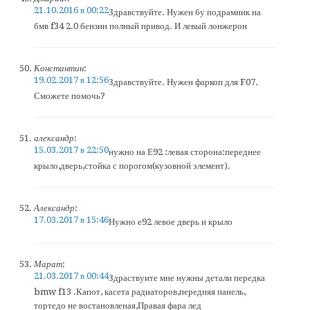
21.10.2016 в 00:22
Здравствуйте. Нужен бу подрамник на
бмв f34 2.0 бензин полный привод. И левый лонжерон
Константин
:
19.02.2017 в 12:56
Здравствуйте. Нужен фаркоп для F07.
Сможете помочь?
александр
:
15.03.2017 в 22:50
нужно на Е92 :левая сторона:переднее
крыло,дверь,стойка с порогом(кузовной элемент).
Александр
:
17.03.2017 в 15:46
Нужно е92 левое дверь и крыло
Марат
:
21.03.2017 в 00:44
Здраствуите мне нужны детали передка
bmw f13 .Капот, касета радиаторов,передняя панель,
тортедо не востановленая,Правая фара лед