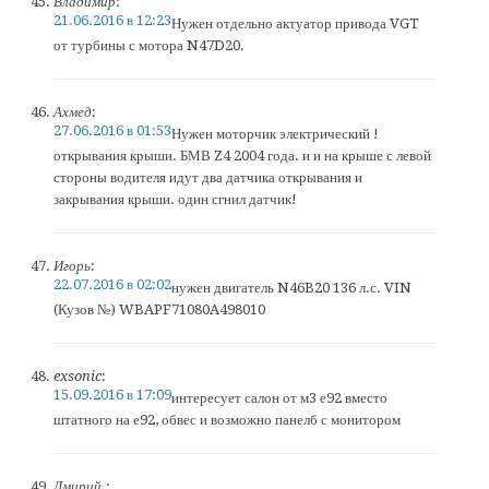
Владимир
:
21.06.2016 в 12:23
Нужен отдельно актуатор привода VGT
от турбины с мотора N47D20.
Ахмед
:
27.06.2016 в 01:53
Нужен моторчик электрический !
открывания крыши. БМВ Z4 2004 года. и и на крыше с левой
стороны водителя идут два датчика открывания и
закрывания крыши. один сгнил датчик!
Игорь
:
22.07.2016 в 02:02
нужен двигатель N46B20 136 л.с. VIN
(Кузов №) WBAPF71080A498010
exsonic
:
15.09.2016 в 17:09
интересует салон от м3 е92 вместо
штатного на е92, обвес и возможно панелб с монитором
Дмирий.
: