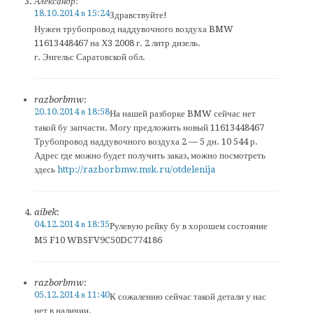
Александр
:
18.10.2014 в 15:24
Здравствуйте!
Нужен трубопровод наддувочного воздуха BMW
11613448467 на Х3 2008 г. 2 литр дизель.
г. Энгельс Саратовской обл.
razborbmw
:
20.10.2014 в 18:58
На нашей разборке BMW сейчас нет
такой бу запчасти. Могу предложить новый 11613448467
Трубопровод наддувочного воздуха 2 — 5 дн. 10 544 р.
Адрес где можно будет получить заказ, можно посмотреть
здесь
http://razborbmw.msk.ru/otdelenija
aibek
:
04.12.2014 в 18:35
Рулевую рейку бу в хорошем состояние
M5 F10 WBSFV9C50DC774186
razborbmw
:
05.12.2014 в 11:40
К сожалению сейчас такой детали у нас
нет в наличии.