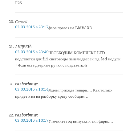
F25
Сергей
:
02.03.2015 в 23:17
фара правая на BMW X3
АНДРЕЙ
:
02.03.2015 в 23:49
НЕОБХОДИМ КОМПЛЕКТ LED
подстветки для f15 световоды панели,дверей п,з, led модули
+ eсли есть дверные ручки с подстветкой
razborbmw
:
03.03.2015 в 10:14
Ждем прихода товара…. Как только
придет к на на разборку сразу сообщим…
razborbmw
:
03.03.2015 в 10:17
Уточните год выпуска и тип фары….