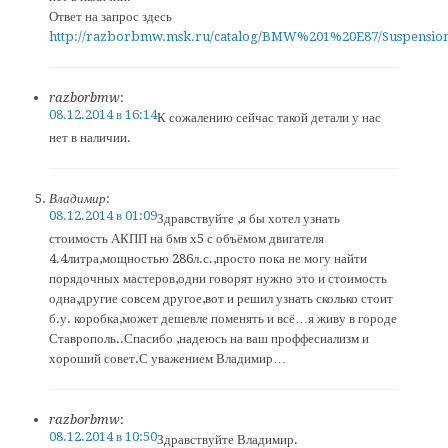
Ответ на запрос здесь
http://razborbmw.msk.ru/catalog/BMW%201%20E87/Suspensio
razborbmw
:
08.12.2014 в 16:14
К сожалению сейчас такой детали у нас
нет в наличии.
Владимир
:
08.12.2014 в 01:09
Здравствуйте ,я бы хотел узнать
стоимость АКПП на бмв х5 с объёмом двигателя
4.4литра,мощностью 286л.с.,просто пока не могу найти
порядочных мастеров,одни говорят нужно это и стоимость
одна,другие совсем другое,вот и решил узнать сколько стоит
б.у. коробка,может дешевле поменять и всё…я живу в городе
Ставрополь..Спасибо ,надеюсь на ваш проффесиализм и
хороший совет.С уважением Владимир…
razborbmw
:
08.12.2014 в 10:50
Здравствуйте Владимир.