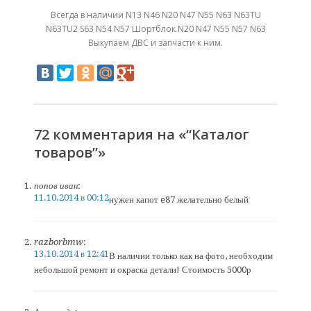
Всегда в наличии N13 N46 N20 N47 N55 N63 N63TU
N63TU2 S63 N54 N57 Шортблок N20 N47 N55 N57 N63
Выкупаем ДВС и запчасти к ним.
72 комментария на «“Каталог
товаров”»
попов иван
:
11.10.2014 в 00:12
нужен капот e87 желательно белый
razborbmw
:
13.10.2014 в 12:41
В наличии только как на фото, необходим
небольшой ремонт и окраска детали! Стоимость 5000р