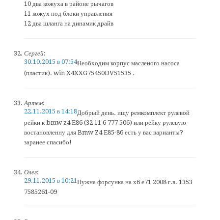
10 два кожуха в районе рычагов
11 кожух под блоки управления
12 два шланга на динамик драйв
Сергей
:
30.10.2015 в 07:54
Необходим корпус масленого насоса
(пластик). win X4XXG75450DV51535 .
Артем
:
22.11.2015 в 14:18
Добрый день. ищу ремкомплект рулевой
рейки к bmw z4 E86 (32 11 6 777 506) или рейку рулевую
востановленну для Bmw Z4 E85-86 есть у вас варианты?
заранее спасибо!
Олег
:
29.11.2015 в 10:21
Нужна форсунка на х6 е71 2008 г.в. 1353
7585261-09