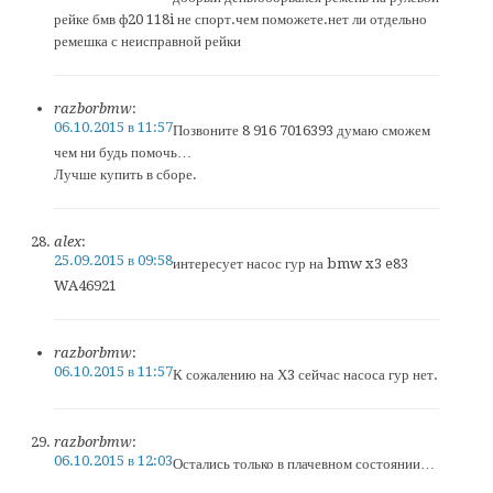
рейке бмв ф20 118i не спорт.чем поможете.нет ли отдельно
ремешка с неисправной рейки
razborbmw
:
06.10.2015 в 11:57
Позвоните 8 916 7016393 думаю сможем
чем ни будь помочь…
Лучше купить в сборе.
alex
:
25.09.2015 в 09:58
интересует насос гур на bmw x3 e83
WA46921
razborbmw
:
06.10.2015 в 11:57
К сожалению на Х3 сейчас насоса гур нет.
razborbmw
:
06.10.2015 в 12:03
Остались только в плачевном состоянии…