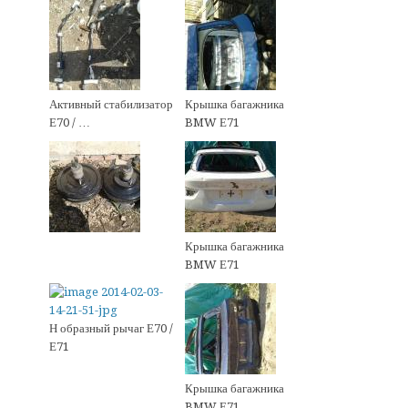
Активный стабилизатор
Крышка багажника
Е70 / …
BMW Е71
Крышка багажника
BMW Е71
Н образный рычаг Е70 /
Е71
Крышка багажника
BMW Е71