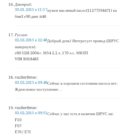
Дмитрий
:
30.01.2015 в 11:17
нужен масляный насос(11277594471) на
бмв3 е90 двиг n46
Руслан
:
02.02.2015 в 22:48
Добрый день! Интересует привод (ШРУС
навернулся).
е60 520i 2004 г. М54 2.2 л. 170 л.с. МКПП
VIN B018483
razborbmw
:
03.02.2015 в 09:48
Сейчас в хорошем состоянии насоса нет.
Ждем новое поступление…
razborbmw
:
03.02.2015 в 09:51
Сейчас у нас есть в наличии ШРУС на:
F10
F07
E70 / E71