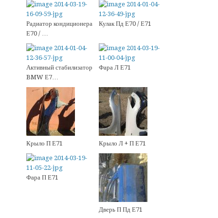
Радиатор кондиционера
Кулак Пд Е70 / Е71
Е70 / …
Активный стабилизатор
Фара Л Е71
BMW Е7…
Крыло П Е71
Крыло Л + П Е71
Фара П Е71
Дверь П Пд Е71