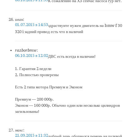
К сожалению на Х3 сейчас насоса гур нет.
иван
:
01.07.2015 в 14:53
здраствуите нужен двигатель на bmw f 30
320 i задний привод есть что в наличий
razborbmw
:
06.10.2015 в 12:02
ДВС есть всегда в наличии!
1. Гарантия 2 недели
2. Полностью проверены
Есть 2 типа мотора Премиум и Эконом
Премиум — 200 000р.
Эконом — 160 000р. Обычно один или несколько цилиндров
загильзованы!
макс
:
21.09.2015 в 11:32
добрый день.оборвался ремень на рулевой