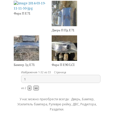
Фара П Е71
Дверь П Пд Е71
Бампер Зд Е71
Фара П Е90 LCI
Изображения 1-32 из 33
Страница
из
2
»
»»
У нас можно приобрести всегда : Дверь, Бампер,
Усилитель бампера, Рулевую рейку, ДВС, Редуктора,
Раздатки.