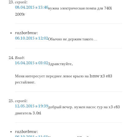
сергей
:
08.04.2015 в 15:46
нужна электрическая помпа для 740i
2009г
razborbmw
:
06.10.2015 в 12:02
Обычно не держим такого…
Влад
:
16.04.2015 в 03:02
Здравствуйте,
Меня интересует переднее левое крыло на bmw x3 e83
рестайлинг.
сергей
:
12.05.2015 в 19:39
добрый вечер. нужен насос гур на х3 е83
двигатель 3.0si
razborbmw
:
06.10.2015 в 11:55