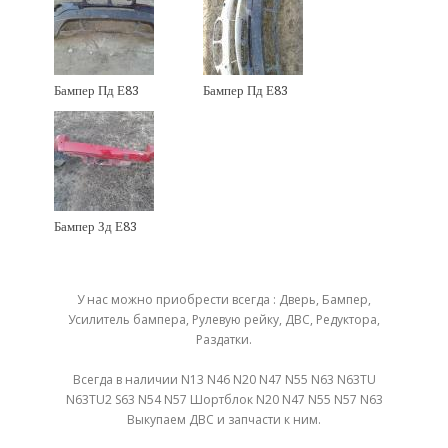
Бампер Пд Е83
Бампер Пд Е83
Бампер Зд Е83
У нас можно приобрести всегда : Дверь, Бампер,
Усилитель бампера, Рулевую рейку, ДВС, Редуктора,
Раздатки.
Всегда в наличии N13 N46 N20 N47 N55 N63 N63TU
N63TU2 S63 N54 N57 Шортблок N20 N47 N55 N57 N63
Выкупаем ДВС и запчасти к ним.