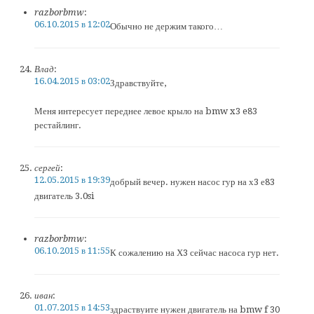
razborbmw
:
06.10.2015 в 12:02
Обычно не держим такого…
Влад
:
16.04.2015 в 03:02
Здравствуйте,
Меня интересует переднее левое крыло на bmw x3 e83
рестайлинг.
сергей
:
12.05.2015 в 19:39
добрый вечер. нужен насос гур на х3 е83
двигатель 3.0si
razborbmw
:
06.10.2015 в 11:55
К сожалению на Х3 сейчас насоса гур нет.
иван
:
01.07.2015 в 14:53
здраствуите нужен двигатель на bmw f 30