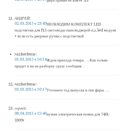
фара правая на BMW X3
АНДРЕЙ
:
02.03.2015 в 23:49
НЕОБХОДИМ КОМПЛЕКТ LED
подстветки для f15 световоды панели,дверей п,з, led модули
+ eсли есть дверные ручки с подстветкой
razborbmw
:
03.03.2015 в 10:14
Ждем прихода товара…. Как только
придет к на на разборку сразу сообщим…
razborbmw
:
03.03.2015 в 10:17
Уточните год выпуска и тип фары….
сергей
:
08.04.2015 в 15:46
нужна электрическая помпа для 740i
2009г