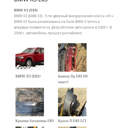
BMW X3 (E83)
BMW X3 (БМВ Х3) - 5-ти дверный внедорожник класса «K1».
BMW X3 была реализована на базе BMW 3 Series и
впервые появился на Детройтском автосалоне в 2003 г. В
2006 г. автомобиль прошел рестайлинг.
BMW X3 (E83)
Бампер Пд Е83 (М
пакет)
Крышка багажника Е83
Крыло П Е83 LCI