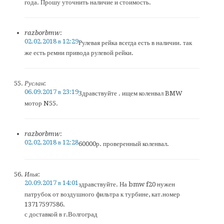
года. Прошу уточнить наличие и стоимость.
razborbmw
:
02.02.2018 в 12:29
Рулевая рейка всегда есть в наличии. так
же есть ремни привода рулевой рейки.
Руслан
:
06.09.2017 в 23:19
Здравствуйте . ищем коленвал BMW
мотор N55.
razborbmw
:
02.02.2018 в 12:28
60000р. проверенный коленвал.
Илья
:
20.09.2017 в 14:01
здравствуйте. На bmw f20 нужен
патрубок от воздушного фильтра к турбине, кат.номер
13717597586.
с доставкой в г.Волгоград