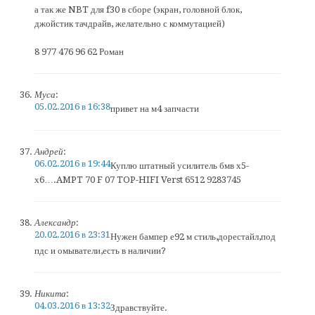
а так же NBT для f30 в сборе (экран, головной блок,
джойстик тачдрайв, желательно с коммутацией)
8 977 476 96 62 Роман
Муса
:
05.02.2016 в 16:38
привет на м4 запчасти
Андрей
:
06.02.2016 в 19:44
Куплю штатный усилитель бмв х5-
х6….AMPT 70 F 07 TOP-HIFI Verst 6512 9283745
Александр
:
20.02.2016 в 23:31
Нужен бампер е92 м стиль,дорестайл,под
пдс и омыватели,есть в наличии?
Никита
:
04.03.2016 в 13:32
Здравствуйте.