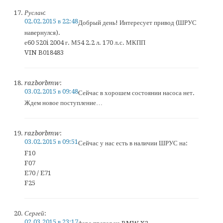
Руслан
:
02.02.2015 в 22:48
Добрый день! Интересует привод (ШРУС
навернулся).
е60 520i 2004 г. М54 2.2 л. 170 л.с. МКПП
VIN B018483
razborbmw
:
03.02.2015 в 09:48
Сейчас в хорошем состоянии насоса нет.
Ждем новое поступление…
razborbmw
:
03.02.2015 в 09:51
Сейчас у нас есть в наличии ШРУС на:
F10
F07
E70 / E71
F25
Сергей
:
02.03.2015 в 23:17