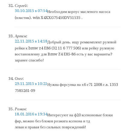
Сергей
:
30.10.2015 в 07:54
Необходим корпус масленого насоса
(пластик). win X4XXG75450DV51535 .
Артем
:
22.11.2015 в 14:18
Добрый день. ищу ремкомплект рулевой
рейки к bmw z4 E86 (32 11 6 777 506) или рейку рулевую
востановленну для Bmw Z4 E85-86 есть у вас варианты?
заранее спасибо!
Олег
:
29.11.2015 в 10:21
Нужна форсунка на х6 е71 2008 г.в. 1353
7585261-09
Роман
:
18.01.2016 в 19:34
Интересуют на ф20 ксеноновые блоки
фар, можно без блоков розжига ксенона и тд
левая и правая без сильных повреждений!