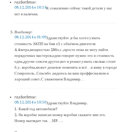
razborbmw
:
08.12.2014 в 16:14
К сожалению сейчас такой детали у нас
нет в наличии.
Владимир
:
08.12.2014 в 01:09
Здравствуйте ,я бы хотел узнать
стоимость АКПП на бмв х5 с объёмом двигателя
4.4литра,мощностью 286л.с.,просто пока не могу найти
порядочных мастеров,одни говорят нужно это и стоимость
одна,другие совсем другое,вот и решил узнать сколько стоит
б.у. коробка,может дешевле поменять и всё…я живу в городе
Ставрополь..Спасибо ,надеюсь на ваш проффесиализм и
хороший совет.С уважением Владимир…
razborbmw
:
08.12.2014 в 10:50
Здравствуйте Владимир.
1. Какой год автомобиля?
2. На коробке написан номер коробки скажите мне его.
Номер выглядит так …HP….