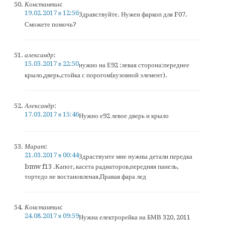
Константин
:
19.02.2017 в 12:56
Здравствуйте. Нужен фаркоп для F07.
Сможете помочь?
александр
:
15.03.2017 в 22:50
нужно на Е92 :левая сторона:переднее
крыло,дверь,стойка с порогом(кузовной элемент).
Александр
:
17.03.2017 в 15:46
Нужно е92 левое дверь и крыло
Марат
:
21.03.2017 в 00:44
Здраствуите мне нужны детали передка
bmw f13 .Капот, касета радиаторов,передняя панель,
тортедо не востановленая,Правая фара лед
Константин
:
24.08.2017 в 09:59
Нужна електрорейка на БМВ 320, 2011