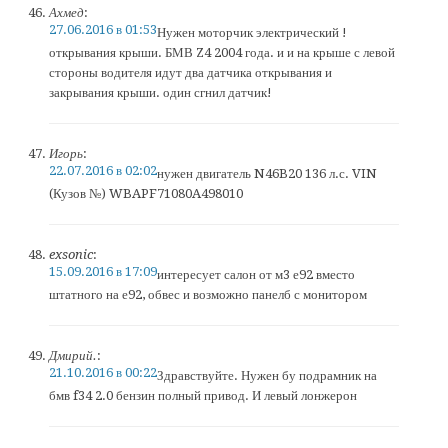
Ахмед
:
27.06.2016 в 01:53
Нужен моторчик электрический !
открывания крыши. БМВ Z4 2004 года. и и на крыше с левой
стороны водителя идут два датчика открывания и
закрывания крыши. один сгнил датчик!
Игорь
:
22.07.2016 в 02:02
нужен двигатель N46B20 136 л.с. VIN
(Кузов №) WBAPF71080A498010
exsonic
:
15.09.2016 в 17:09
интересует салон от м3 е92 вместо
штатного на е92, обвес и возможно панелб с монитором
Дмирий.
:
21.10.2016 в 00:22
Здравствуйте. Нужен бу подрамник на
бмв f34 2.0 бензин полный привод. И левый лонжерон