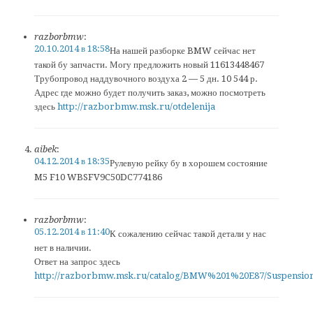
razborbmw
:
20.10.2014 в 18:58
На нашей разборке BMW сейчас нет
такой бу запчасти. Могу предложить новый 11613448467
Трубопровод наддувочного воздуха 2 — 5 дн. 10 544 р.
Адрес где можно будет получить заказ, можно посмотреть
здесь
http://razborbmw.msk.ru/otdelenija
aibek
:
04.12.2014 в 18:35
Рулевую рейку бу в хорошем состояние
M5 F10 WBSFV9C50DC774186
razborbmw
:
05.12.2014 в 11:40
К сожалению сейчас такой детали у нас
нет в наличии.
Ответ на запрос здесь
http://razborbmw.msk.ru/catalog/BMW%201%20E87/Suspensio