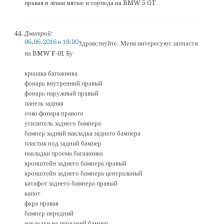
правая и левая мятые и торпеда на BMW 5 GT
Дмитрий
:
06.06.2016 в 18:00
Здравствуйте. Меня интересуют запчасти
на BMW F-01 Бу
крышка багажника
фонарь внутренний правый
фонарь наружный правый
панель задняя
очко фонаря правого
усилитель заднего бампера
бампер задний накладка заднего бампера
пластик под задний бампер
накладки проема багажника
кронштейн заднего бампера правый
кронштейн заднего бампера центральный
катафот заднего бампера правый
капот
фара правая
бампер передний
накладки на передний бампер