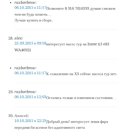
razborbmw
:
06.10.2015 в 11:57
Позвоните 8 916 7016393 думаю сможем
чем ни будь помочь…
Лучше купить в сборе.
alex
:
25.09.2015 в 09:58
интересует насос гур на bmw x3 e83
WA46921
razborbmw
:
06.10.2015 в 11:57
К сожалению на Х3 сейчас насоса гур нет.
razborbmw
:
06.10.2015 в 12:03
Остались только в плачевном состоянии…
Алексей
:
10.10.2015 в 22:29
Добрый день! интересует левая фара
передняя би ксенон без адаптивного света