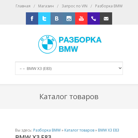
/
/
/
Главная
Магазин
Запрос по VIN
Разборка BMW
Facebook
Twitter
Vkontakte
Instagram
Youtube
+79167016393
E-mail
Каталог товаров
Вы здесь:
Разборка BMW
»
Каталог товаров
»
BMW X3 E83
BMW X3 E83