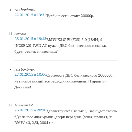
razborbmw
:
22.01.2015 в 13:31
Турбина есть. стоит 20000р.
Антон
:
26.01.2015 в 19:43
BMW X3 SUV (F25) 2.0 (184Hp)
(N20B20) 4WD AT нужен ДВС без навесного и сколько
будет стоить с навесным?
razborbmw
:
27.01.2015 в 10:06
Стоимость ДВС без навесного 200000р.
не гильзованный! все расходники зпменены! Гарантия!
Доставка!
Александр
:
26.01.2015 в 20:36
Здравствуйте! Сколько у Вас будет стоить
б/у: панорамная крыша, двери передние (левая, правая), на
BMW x3, 2,5i, 2004 г.в.