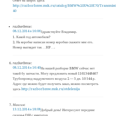
Ответ на запрос здесь
http://razborbmw.msk.ru/catalog/BMW%20X%20E70/Transmiss
40
razborbmw
:
08.12.2014 в 16:06
Здравствуйте Владимир.
1. Какой год автомобиля?
2. На коробке написан номер коробки скажите мне его.
Номер выглядит так …HP….
razborbmw
:
08.12.2014 в 16:40
На нашей разборке BMW сейчас нет
такой бу запчасти. Могу предложить новый 11613448467
Трубопровод наддувочного воздуха 2 — 5 дн. 10 544 р.
Адрес где можно будет получить заказ, можно посмотреть
здесь
http://razborbmw.msk.ru/otdelenija
Максим
:
13.12.2014 в 18:08
Добрый день! Интересуют передние
сиденья Е60 с имитатор