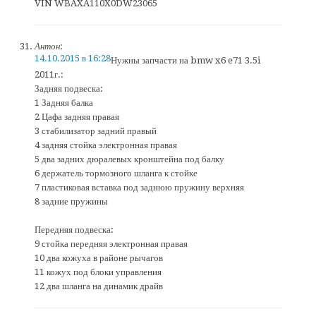
VIN WBAXA110X0DW23065
Антон
:
14.10.2015 в 16:28
Нужны запчасти на bmw x6 e71 3.5i
2011г.:
Задняя подвеска:
1 Задняя балка
2 Цафа задняя правая
3 стабилизатор задний правый
4 задняя стойка электронная правая
5 два задних дюралевых кронштейна под балку
6 держатель тормозного шланга к стойке
7 пластиковая вставка под заднюю пружину верхняя
8 задние пружины
Передняя подвеска:
9 стойка передняя электронная правая
10 два кожуха в районе рычагов
11 кожух под блоки управления
12 два шланга на динамик драйв