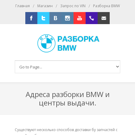
/
/
/
Главная
Магазин
Запрос по VIN
Разборка BMW
Facebook
Twitter
Vkontakte
Instagram
Youtube
+79167016393
E-mail
Адреса разборки BMW и
центры выдачи.
Существуют несколько способов доставки бу запчастей с