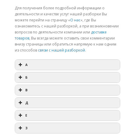
Для получения более подробной информации о
деятельности и качестве услуг нашей разборки Вы
можете перейти на страницу «
О нас
«, где Вы
ознакомитесь с нашей разборкой, а при возникновении
вопросов по деятельности компании или
доставке
товаров
, Вы всегда можете оставить свои комментарии
внизу страницы или обратиться напрямую к нам одним
из способов
связи с нашей разборкой
.
A
Разборка BMW Абакан
Б
Разборка BMW Балаково
В
Разборка BMW Великие Луки
Д
Разборка BMW Адлер
Разборка BMW Дзержинск
E
Разборка BMW Барнаул
Разборка BMW Екатеринбург
З
Разборка BMW Великий Новгород
Разборка BMW Архангельск