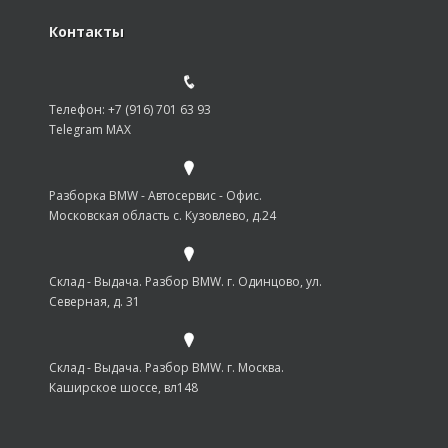
Контакты
Разборка BMW Ставрополь
Телефон: +7 (916) 701 63 93
Telegram MAX
Разборка BMW Старый Оскол
Разборка BMW - Автосервис - Офис.
Московская область с. Кузовлево, д.24
Склад - Выдача. Разбор BMW. г. Одинцово, ул.
Разборка BMW Стерлитамак
Северная, д. 31
Склад - Выдача. Разбор BMW. г. Москва.
Каширское шоссе, вл148
Разборка BMW Сургут