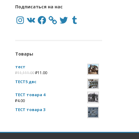
Подписаться на нас
Разборка BMW Северодвинск
Instagram
VK
Facebook
Twitter
Tumblr
Разборка BMW Ногинск
Разборка BMW Курск
Разборка BMW Серпухов
Товары
тест
₽
11,111.00
₽
11.00
Разборка BMW Смоленск
ТЕСТ5 двс
ТЕСТ товара 4
₽
4.00
Разборка BMW Солнечногорск
ТЕСТ товара 3
Разборка BMW Сочи