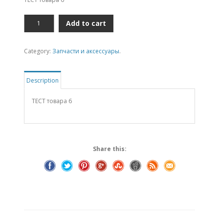
ТЕСТ
Add to cart
товара
6
quantity
Category:
Запчасти и аксессуары
.
Description
ТЕСТ товара 6
Share this: