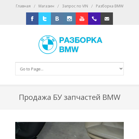
/
/
/
Главная
Магазин
Запрос по VIN
Разборка BMW
Facebook
Twitter
Vkontakte
Instagram
Youtube
+79167016393
E-mail
Продажа БУ запчастей BMW