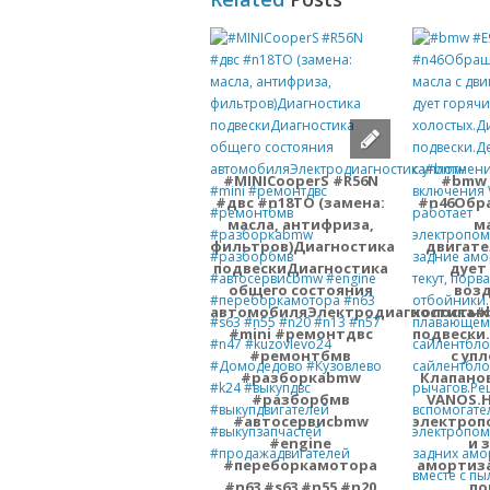
#MINICooperS #R56N
#bmw 
#двс #n18ТО (замена:
#n46Обр
масла, антифриза,
м
фильтров)Диагностика
двигате
подвескиДиагностика
дует
общего состояния
возд
автомобиляЭлектродиагностика
холостых
#mini #ремонтдвс
подвески
#ремонтбмв
с уп
#разборкаbmw
Клапано
#разборбмв
VANOS.Н
#автосервисbmw
электроп
#engine
и 
#переборкамотора
амортиза
#n63 #s63 #n55 #n20
по