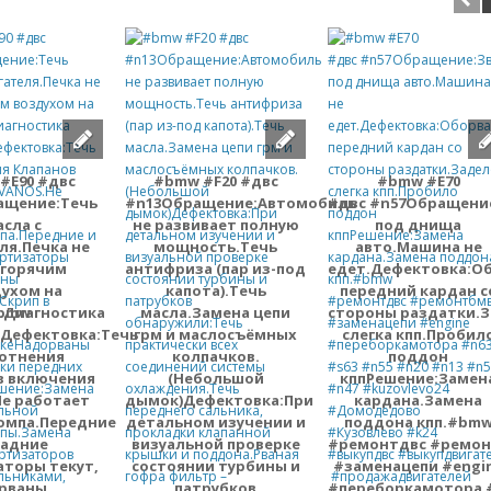
#E90 #двс
#bmw #F20 #двс
#bmw #E70
ащение:Течь
#n13Обращение:Автомобиль
#двс #n57Обращение
асла с
не развивает полную
под днища
ля.Печка не
мощность.Течь
авто.Машина не
 горячим
антифриза (пар из-под
едет.Дефектовка:О
ухом на
капота).Течь
передний кардан с
#bmw
.Диагностика
масла.Замена цепи
стороны раздатки.
.Дефектовка:Течь
грм и маслосъёмных
слегка кпп.Пробил
лотнения
колпачков.
поддон
в включения
(Небольшой
кппРешение:Замен
е работает
дымок)Дефектовка:При
кардана.Замена
омпа.Передние
детальном изучении и
поддона кпп.#bm
задние
визуальной проверке
#ремонтдвс #ремон
торы текут,
состоянии турбины и
#заменацепи #engi
рваны
патрубков
#переборкамотора 