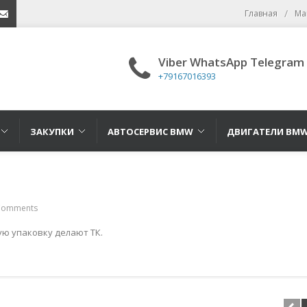
/
Главная
Ма
16393
mail
Viber WhatsApp Telegram
+79167016393
ЗАКУПКИ
АВТОСЕРВИС BMW
ДВИГАТЕЛИ BM
Comments
ую упаковку делают ТК.