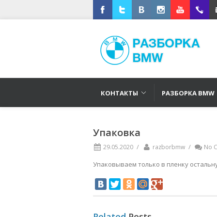
Facebook
Twitter
Vkontakte
Instagram
Youtube
+791670
E-
КОНТАКТЫ
РАЗБОРКА BMW
Упаковка
/
/
29.05.2020
razborbmw
No 
Упаковываем только в пленку остальн
Related
Posts