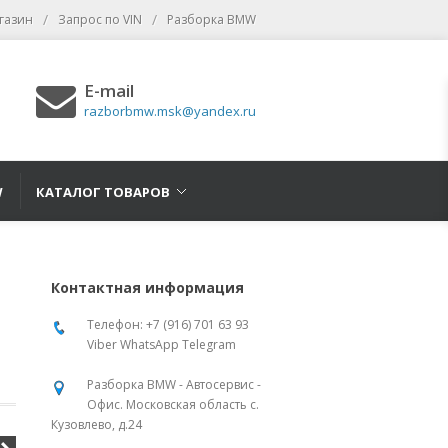
/
/
газин
Запрос по VIN
Разборка BMW
E-mail
razborbmw.msk@yandex.ru
W
КАТАЛОГ ТОВАРОВ
Контактная информация
Телефон: +7 (916) 701 63 93
Viber WhatsApp Telegram
Разборка BMW - Автосервис -
Офис. Московская область с.
Кузовлево, д.24