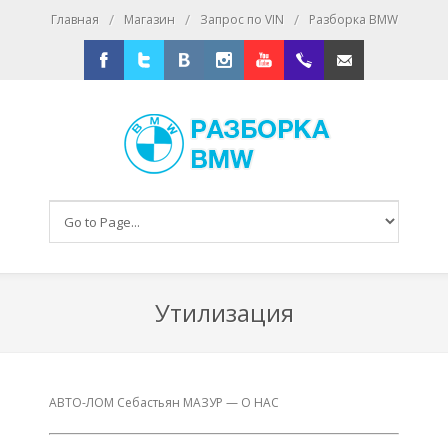
/
/
/
Главная
Магазин
Запрос по VIN
Разборка BMW
Facebook
Twitter
Vkontakte
Instagram
Youtube
+79167016393
E-mail
Утилизация
АВТО-ЛОМ Себастьян МАЗУР —
О НАС