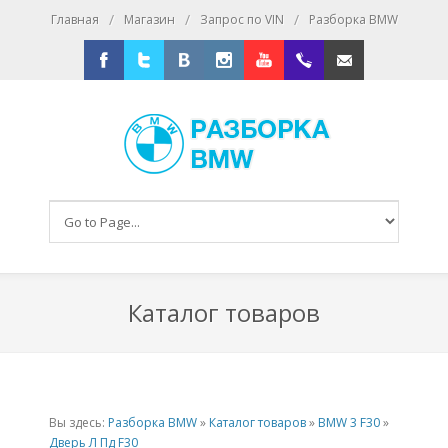
/
/
/
Главная
Магазин
Запрос по VIN
Разборка BMW
Facebook
Twitter
Vkontakte
Instagram
Youtube
+79167016393
E-mail
Каталог товаров
Вы здесь:
Разборка BMW
»
Каталог товаров
»
BMW 3 F30
»
Дверь Л Пд F30