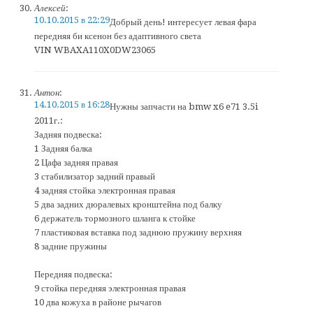
Алексей
:
10.10.2015 в 22:29
Добрый день! интересует левая фара
передняя би ксенон без адаптивного света
VIN WBAXA110X0DW23065
Антон
:
14.10.2015 в 16:28
Нужны запчасти на bmw x6 e71 3.5i
2011г.:
Задняя подвеска:
1 Задняя балка
2 Цафа задняя правая
3 стабилизатор задний правый
4 задняя стойка электронная правая
5 два задних дюралевых кронштейна под балку
6 держатель тормозного шланга к стойке
7 пластиковая вставка под заднюю пружину верхняя
8 задние пружины
Передняя подвеска:
9 стойка передняя электронная правая
10 два кожуха в районе рычагов