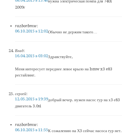
08.04.2015 в 15:46
нужна электрическая помпа для 740i
2009г
razborbmw
:
06.10.2015 в 12:02
Обычно не держим такого…
Влад
:
16.04.2015 в 03:02
Здравствуйте,
Меня интересует переднее левое крыло на bmw x3 e83
рестайлинг.
сергей
:
12.05.2015 в 19:39
добрый вечер. нужен насос гур на х3 е83
двигатель 3.0si
razborbmw
:
06.10.2015 в 11:55
К сожалению на Х3 сейчас насоса гур нет.