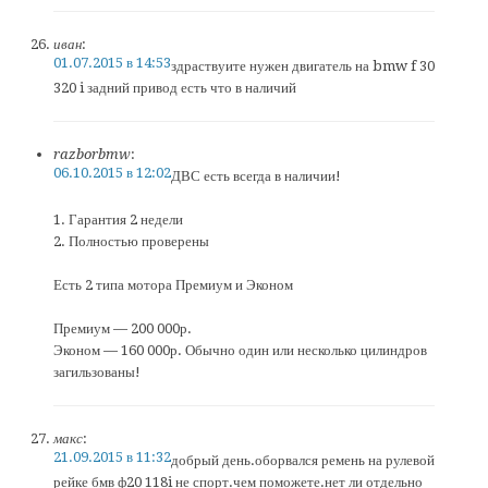
иван
:
01.07.2015 в 14:53
здраствуите нужен двигатель на bmw f 30
320 i задний привод есть что в наличий
razborbmw
:
06.10.2015 в 12:02
ДВС есть всегда в наличии!
1. Гарантия 2 недели
2. Полностью проверены
Есть 2 типа мотора Премиум и Эконом
Премиум — 200 000р.
Эконом — 160 000р. Обычно один или несколько цилиндров
загильзованы!
макс
:
21.09.2015 в 11:32
добрый день.оборвался ремень на рулевой
рейке бмв ф20 118i не спорт.чем поможете.нет ли отдельно