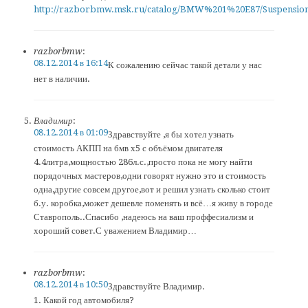
http://razborbmw.msk.ru/catalog/BMW%201%20E87/Suspensio
razborbmw
:
08.12.2014 в 16:14
К сожалению сейчас такой детали у нас
нет в наличии.
Владимир
:
08.12.2014 в 01:09
Здравствуйте ,я бы хотел узнать
стоимость АКПП на бмв х5 с объёмом двигателя
4.4литра,мощностью 286л.с.,просто пока не могу найти
порядочных мастеров,одни говорят нужно это и стоимость
одна,другие совсем другое,вот и решил узнать сколько стоит
б.у. коробка,может дешевле поменять и всё…я живу в городе
Ставрополь..Спасибо ,надеюсь на ваш проффесиализм и
хороший совет.С уважением Владимир…
razborbmw
:
08.12.2014 в 10:50
Здравствуйте Владимир.
1. Какой год автомобиля?