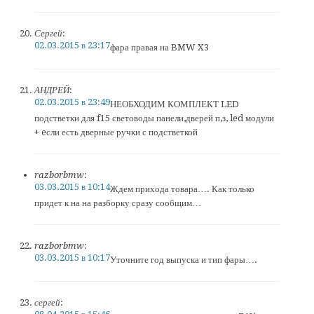
Сергей
:
02.03.2015 в 23:17
фара правая на BMW X3
АНДРЕЙ
:
02.03.2015 в 23:49
НЕОБХОДИМ КОМПЛЕКТ LED
подстветки для f15 световоды панели,дверей п,з, led модули
+ eсли есть дверные ручки с подстветкой
razborbmw
:
03.03.2015 в 10:14
Ждем прихода товара…. Как только
придет к на на разборку сразу сообщим…
razborbmw
:
03.03.2015 в 10:17
Уточните год выпуска и тип фары….
сергей
: