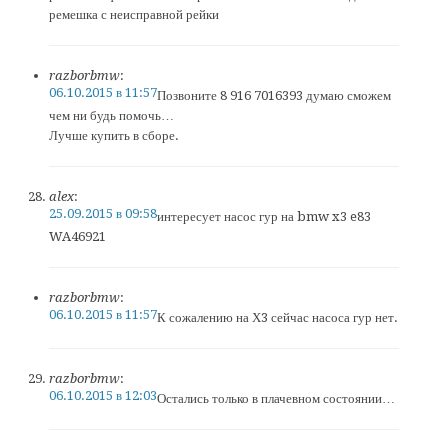
ремешка с неисправной рейки
razborbmw
:
06.10.2015 в 11:57
Позвоните 8 916 7016393 думаю сможем
чем ни будь помочь…
Лучше купить в сборе.
alex
:
25.09.2015 в 09:58
интересует насос гур на bmw x3 e83
WA46921
razborbmw
:
06.10.2015 в 11:57
К сожалению на Х3 сейчас насоса гур нет.
razborbmw
:
06.10.2015 в 12:03
Остались только в плачевном состоянии…