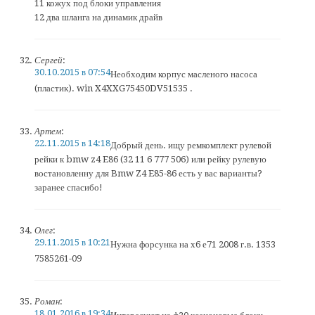
11 кожух под блоки управления
12 два шланга на динамик драйв
Сергей
:
30.10.2015 в 07:54
Необходим корпус масленого насоса
(пластик). win X4XXG75450DV51535 .
Артем
:
22.11.2015 в 14:18
Добрый день. ищу ремкомплект рулевой
рейки к bmw z4 E86 (32 11 6 777 506) или рейку рулевую
востановленну для Bmw Z4 E85-86 есть у вас варианты?
заранее спасибо!
Олег
:
29.11.2015 в 10:21
Нужна форсунка на х6 е71 2008 г.в. 1353
7585261-09
Роман
:
18.01.2016 в 19:34