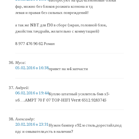
Интересуют на ф20 ксеноновые блоки
фар, можно без блоков розжига ксенона и тд
левая и правая без сильных повреждений!
а так же NBT для f30 в сборе (экран, головной блок,
джойстик тачдрайв, желательно с коммутацией)
8 977 476 96 62 Роман
Муса
:
05.02.2016 в 16:38
привет на м4 запчасти
Андрей
:
06.02.2016 в 19:44
Куплю штатный усилитель бмв х5-
х6….AMPT 70 F 07 TOP-HIFI Verst 6512 9283745
Александр
:
20.02.2016 в 23:31
Нужен бампер е92 м стиль,дорестайл,под
пдс и омыватели,есть в наличии?