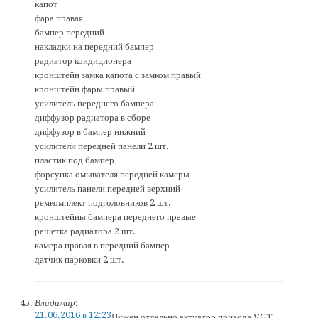
капот
фара правая
бампер передний
накладки на передний бампер
радиатор кондиционера
кронштейн замка капота с замком правый
кронштейн фары правый
усилитель переднего бампера
диффузор радиатора в сборе
диффузор в бампер нижний
усилители передней панели 2 шт.
пластик под бампер
форсунка омывателя передней камеры
усилитель панели передней верхний
ремкомплект подголовников 2 шт.
кронштейны бампера переднего правые
решетка радиатора 2 шт.
камера правая в передний бампер
датчик парковки 2 шт.
Владимир
:
21.06.2016 в 12:23
Нужен отдельно актуатор привода VGT