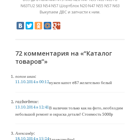
N63TU2 S63 N54 N57 Шортблок N20 N47 N55 N57 N63
Выкупаем ДВС и запчасти к ним.
72 комментария на «“Каталог
товаров”»
попов иван
:
11.10.2014 в 00:12
нужен капот e87 желательно белый
razborbmw
:
13.10.2014 в 12:41
В наличии только как на фото, необходим
небольшой ремонт и окраска детали! Стоимость 5000р
Александр
:
18.10.2014 в 15:24
Здравствуйте!