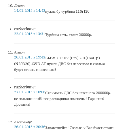
Денис
:
14.01.2015 в 14:42
нужна бу турбина 116i f20
razborbmw
:
22.01.2015 в 13:31
Турбина есть. стоит 20000р.
Антон
:
26.01.2015 в 19:43
BMW X3 SUV (F25) 2.0 (184Hp)
(N20B20) 4WD AT нужен ДВС без навесного и сколько
будет стоить с навесным?
razborbmw
:
27.01.2015 в 10:06
Стоимость ДВС без навесного 200000р.
не гильзованный! все расходники зпменены! Гарантия!
Доставка!
Александр
:
26.01.2015 в 20:36
Здравствуйте! Сколько у Вас будет стоить