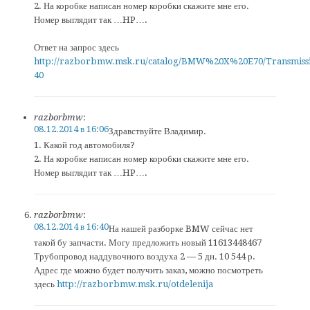
2. На коробке написан номер коробки скажите мне его.
Номер выглядит так …HP….
Ответ на запрос здесь
http://razborbmw.msk.ru/catalog/BMW%20X%20E70/Transmiss
40
razborbmw
:
08.12.2014 в 16:06
Здравствуйте Владимир.
1. Какой год автомобиля?
2. На коробке написан номер коробки скажите мне его.
Номер выглядит так …HP….
razborbmw
:
08.12.2014 в 16:40
На нашей разборке BMW сейчас нет
такой бу запчасти. Могу предложить новый 11613448467
Трубопровод наддувочного воздуха 2 — 5 дн. 10 544 р.
Адрес где можно будет получить заказ, можно посмотреть
здесь
http://razborbmw.msk.ru/otdelenija