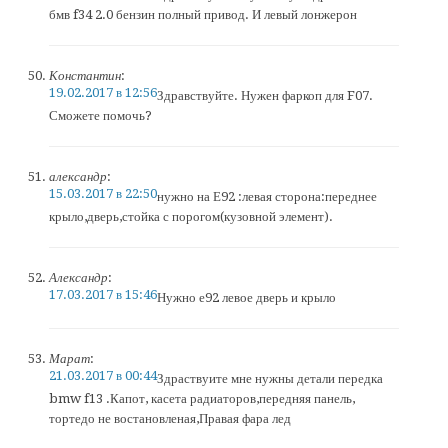
бмв f34 2.0 бензин полный привод. И левый лонжерон
Константин
:
19.02.2017 в 12:56
Здравствуйте. Нужен фаркоп для F07.
Сможете помочь?
александр
:
15.03.2017 в 22:50
нужно на Е92 :левая сторона:переднее
крыло,дверь,стойка с порогом(кузовной элемент).
Александр
:
17.03.2017 в 15:46
Нужно е92 левое дверь и крыло
Марат
:
21.03.2017 в 00:44
Здраствуите мне нужны детали передка
bmw f13 .Капот, касета радиаторов,передняя панель,
тортедо не востановленая,Правая фара лед