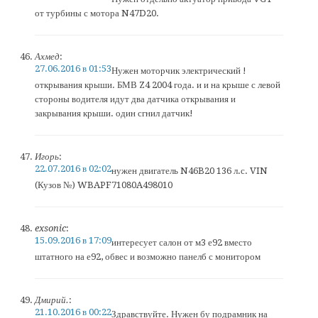
от турбины с мотора N47D20.
Ахмед
:
27.06.2016 в 01:53
Нужен моторчик электрический !
открывания крыши. БМВ Z4 2004 года. и и на крыше с левой
стороны водителя идут два датчика открывания и
закрывания крыши. один сгнил датчик!
Игорь
:
22.07.2016 в 02:02
нужен двигатель N46B20 136 л.с. VIN
(Кузов №) WBAPF71080A498010
exsonic
:
15.09.2016 в 17:09
интересует салон от м3 е92 вместо
штатного на е92, обвес и возможно панелб с монитором
Дмирий.
:
21.10.2016 в 00:22
Здравствуйте. Нужен бу подрамник на