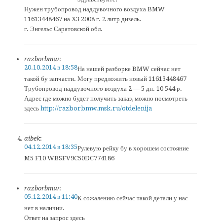
Нужен трубопровод наддувочного воздуха BMW
11613448467 на Х3 2008 г. 2 литр дизель.
г. Энгельс Саратовской обл.
razborbmw
:
20.10.2014 в 18:58
На нашей разборке BMW сейчас нет
такой бу запчасти. Могу предложить новый 11613448467
Трубопровод наддувочного воздуха 2 — 5 дн. 10 544 р.
Адрес где можно будет получить заказ, можно посмотреть
здесь
http://razborbmw.msk.ru/otdelenija
aibek
:
04.12.2014 в 18:35
Рулевую рейку бу в хорошем состояние
M5 F10 WBSFV9C50DC774186
razborbmw
:
05.12.2014 в 11:40
К сожалению сейчас такой детали у нас
нет в наличии.
Ответ на запрос здесь