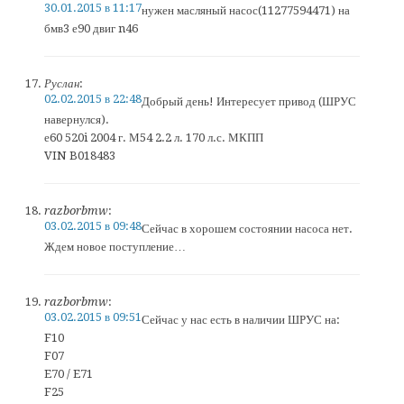
30.01.2015 в 11:17
нужен масляный насос(11277594471) на
бмв3 е90 двиг n46
Руслан
:
02.02.2015 в 22:48
Добрый день! Интересует привод (ШРУС
навернулся).
е60 520i 2004 г. М54 2.2 л. 170 л.с. МКПП
VIN B018483
razborbmw
:
03.02.2015 в 09:48
Сейчас в хорошем состоянии насоса нет.
Ждем новое поступление…
razborbmw
:
03.02.2015 в 09:51
Сейчас у нас есть в наличии ШРУС на:
F10
F07
E70 / E71
F25